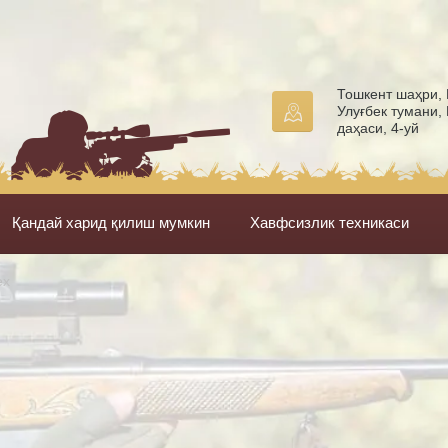
Тошкент шаҳри,
Улуғбек тумани, 
даҳаси, 4-уй
Қандай харид қилиш мумкин
Хавфсизлик техникаси
ex