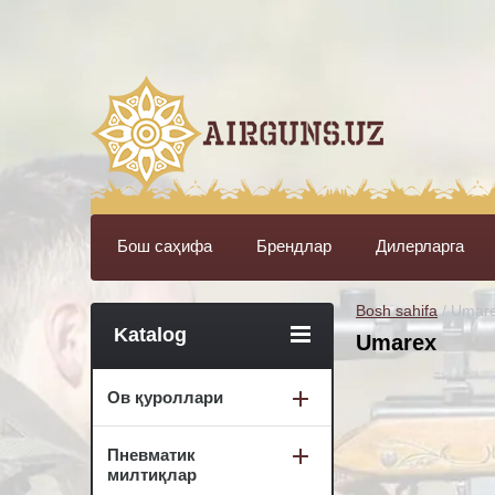
Бош саҳифа
Брендлар
Дилерларга
Bosh sahifa
 / Umar
Katalog
Umarex
Ов қуроллари
Пневматик
милтиқлар