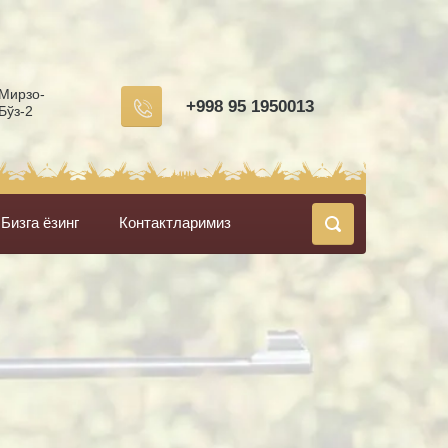
 Мирзо-
+998 95 1950013
Бўз-2
Бизга ёзинг
Контактларимиз