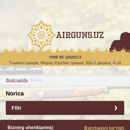
+998 95 1950013
Тошкент шаҳри, Мирзо-Улуғбек тумани, Бўз-2 даҳаси, 4-уй
Bosh sahifa
 / Norica
Norica
Filtr
Bizning sheriklarimiz
Barchasini ko'rish