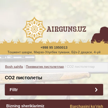
+998 95 1950013
Тошкент шаҳри, Мирзо-Улуғбек тумани, Бўз-2 даҳаси, 4-уй
Bosh sahifa
 / 
Пневматик пистолетлар
 / CO2 пистолетлар
CO2 пистолеты
Filtr
Bizning sheriklarimiz
Barchasini ko'rish